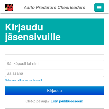
Aalto Predators Cheerleaders
Kirjaudu
jäsensivuille
autunut
Salasana tai tunnus unohtunut?
Oletko pelaaja?
Liity joukkueeseen!